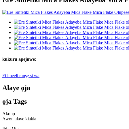
kukuru apejuwe:
Fi imeeli ranṣẹ si wa
Alaye ọja
ọja Tags
Akopọ
Awọn alaye kiakia
Ibi ti Oti: