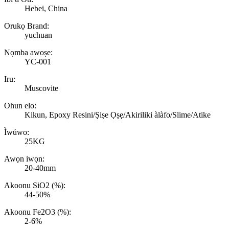
Hebei, China
Orukọ Brand:
yuchuan
Nọmba awoṣe:
YC-001
Iru:
Muscovite
Ohun elo:
Kikun, Epoxy Resini/Ṣiṣe Ọṣẹ/Akiriliki àlàfo/Slime/Atike
Ìwúwo:
25KG
Awọn iwọn:
20-40mm
Akoonu SiO2 (%):
44-50%
Akoonu Fe2O3 (%):
2-6%