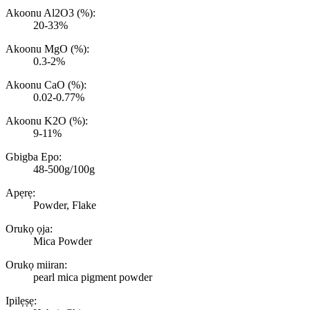
Akoonu Al2O3 (%):
20-33%
Akoonu MgO (%):
0.3-2%
Akoonu CaO (%):
0.02-0.77%
Akoonu K2O (%):
9-11%
Gbigba Epo:
48-500g/100g
Apẹrẹ:
Powder, Flake
Orukọ ọja:
Mica Powder
Orukọ miiran:
pearl mica pigment powder
Ipilẹṣẹ: