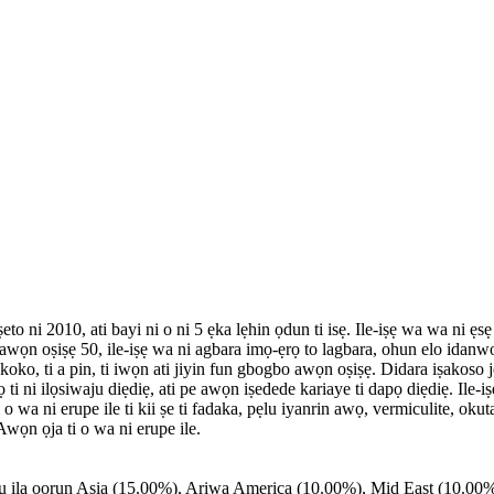
 ni 2010, ati bayi ni o ni 5 ẹka lẹhin ọdun ti isẹ. Ile-iṣẹ wa wa ni ẹsẹ
u awọn oṣiṣẹ 50, ile-iṣẹ wa ni agbara imọ-ẹrọ to lagbara, ohun elo idanwo
di-akoko, ti a pin, ti iwọn ati jiyin fun gbogbo awọn oṣiṣẹ. Didara iṣak
ti ni ilọsiwaju diẹdiẹ, ati pe awọn iṣedede kariaye ti dapọ diẹdiẹ. Ile-
 wa ni erupe ile ti kii ṣe ti fadaka, pẹlu iyanrin awọ, vermiculite, okut
l Awọn ọja ti o wa ni erupe ile.
su ila oorun Asia (15.00%), Ariwa America (10.00%), Mid East (10.00%