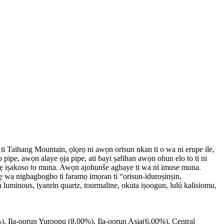
 ti Taihang Mountain, ọlọrọ ni awọn orisun nkan ti o wa ni erupe ile,
 pipe, awọn alaye ọja pipe, ati bayi ṣafihan awọn ohun elo to ti ni
oso jẹ iṣakoso to muna. Awọn ajohunše agbaye ti wa ni imuse muna.
iṣẹ wa nigbagbogbo ti faramọ imọran ti “orisun-iduroṣinṣin,
a luminous, iyanrin quartz, tourmaline, okuta iṣoogun, lulú kalisiomu,
), Ila-oorun Yuroopu (8.00%), Ila-oorun Asia(6.00%), Central