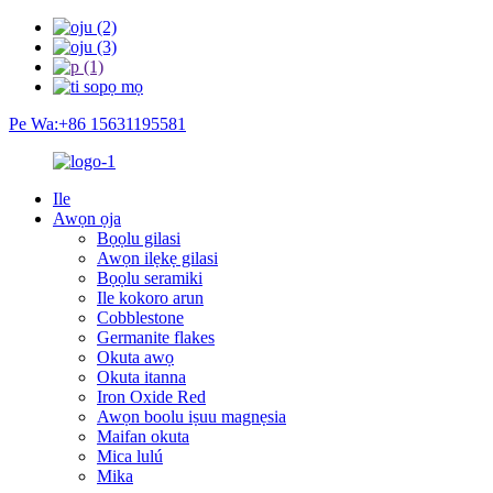
Pe Wa:+86 15631195581
Ile
Awọn ọja
Bọọlu gilasi
Awọn ilẹkẹ gilasi
Bọọlu seramiki
Ile kokoro arun
Cobblestone
Germanite flakes
Okuta awọ
Okuta itanna
Iron Oxide Red
Awọn boolu iṣuu magnẹsia
Maifan okuta
Mica lulú
Mika