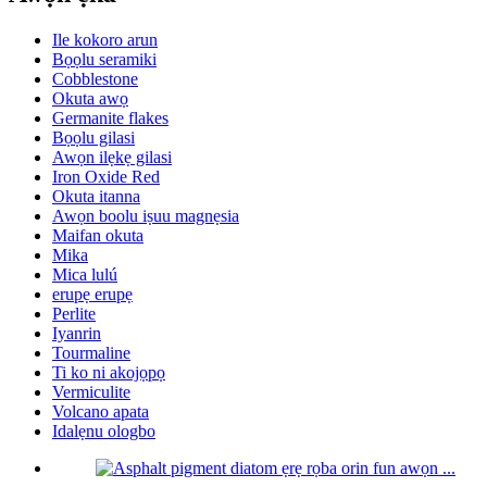
Ile kokoro arun
Bọọlu seramiki
Cobblestone
Okuta awọ
Germanite flakes
Bọọlu gilasi
Awọn ilẹkẹ gilasi
Iron Oxide Red
Okuta itanna
Awọn boolu iṣuu magnẹsia
Maifan okuta
Mika
Mica lulú
erupẹ erupẹ
Perlite
Iyanrin
Tourmaline
Ti ko ni akojọpọ
Vermiculite
Volcano apata
Idalẹnu ologbo