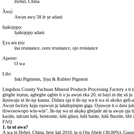
Hebei, China
Àwọ̀:
Awọn awọ 58 le ṣe adani
Iṣakojọpọ:
Iṣakojọpọ adani
Ẹya ara ẹrọ:
ina resistance, ooru resistance, ojo resistance
Apeere:
O wa
Lilo:
Inki Pigments, Ṣiṣu & Rubber Pigment
Lingshou County Yuchuan Mineral Products Processing Factory a ti iṣeto
gbigbe irọrun, agbegbe ọgbin ti o ju awọn eka 20, ni bayi ni diẹ sii j
ilọsiwaju ni ile-iṣẹ kanna. Didara ọja ti ile-iṣẹ wa ti wa ni akoko gi
Awọn factory kọja oṣuwọn jẹ lalailopinpin giga. Oṣuwọn ti o dara julọ 
ifowosowopo win-win”. Ile-iṣẹ wa ni akọkọ gbejade ati ta awọn ọja ti o
kaolin, talcum lulú, bentonite, lulú gilasi, lulú barite, lulú fluorite, bb
FAQ
1. ta ni awa?
A wa ni Hebei, China, bẹrẹ lati 2010, ta si Ọja Abele (30.00%), Guu