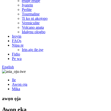
erupẹ erupẹ
Iyanrin
Perlite
Tourmaline
Ti ko ni akojọpọ
Vermiculite
Volcano apata
Idalẹnu ologbo
Iroyin
FAQs
Nipa re
Irin-ajo ile-iṣẹ
Fidio
Pe wa
English
Ile
Awọn ọja
Mika
awọn ọja
Awọn ẹka